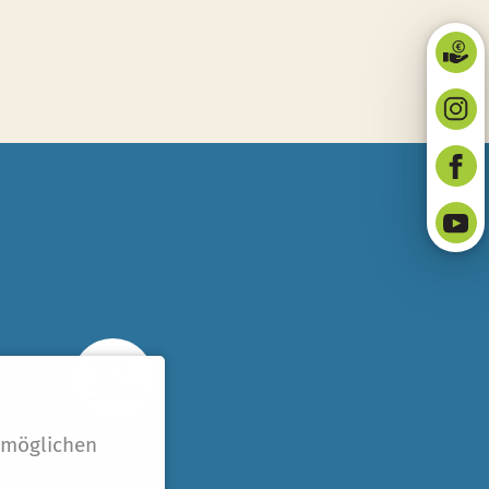
rmöglichen
eise
321.koeln