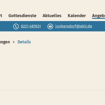
rt
Gottesdienste
Aktuelles
Kalender
Angeb
0221 487631
junkersdorf@ekir.de
ungen
Details