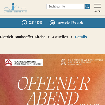
Menü
0221 487631
junkersdorf@ekir.de
Dietrich-Bonhoeffer-Kirche
Aktuelles
Details