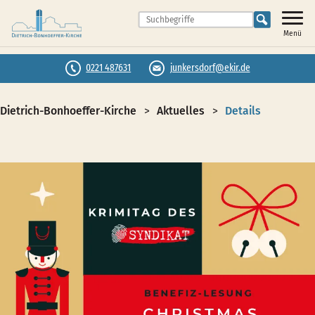
Menü
0221 487631
junkersdorf@ekir.de
Dietrich-Bonhoeffer-Kirche
Aktuelles
Details